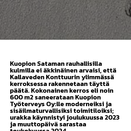
Kuopion Sataman rauhallisilla
kulmilla ei äkkinäinen arvaisi, että
Kallaveden Konttuurin ylimmässä
kerroksessa rakennetaan täyttä
päätä. Kokonainen kerros eli noin
600 m2 saneerataan Kuopion
Työterveys Oy:lle moderneiksi ja
sisäilmaturvallisiksi toimitiloiksi;
urakka käynnistyi joulukuussa 2023
ja muuttopäivä sarastaa
toukokuussa 2024.