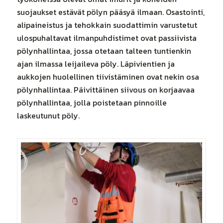
suojaukset estävät pölyn pääsyä ilmaan. Osastointi,
alipaineistus ja tehokkain suodattimin varustetut
ulospuhaltavat ilmanpuhdistimet ovat passiivista
pölynhallintaa, jossa otetaan talteen tuntienkin
ajan ilmassa leijaileva pöly. Läpivientien ja
aukkojen huolellinen tiivistäminen ovat nekin osa
pölynhallintaa. Päivittäinen siivous on korjaavaa
pölynhallintaa, jolla poistetaan pinnoille
laskeutunut pöly.