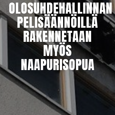
OLOSUHDEHALLINNA
PELISÄÄNNÖILLÄ
RAKENNETAAN
MYÖS
NAAPURISOPUA