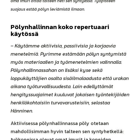
oma imuri ottaa talteen heti sen syntyessä. Työpisteen
suojaus estää pölyn leviämistä ilmaan.
Pölynhallinnan koko repertuaari
käytössä
– Käytämme aktiivisia, passiivisia ja korjaavia
menetelmiä. Pyrimme estämään pölyn syntymistä
myös materiaalien ja työmenetelmien valinnalla.
Pölynhallinnassahan on lisäksi kyse sekä
loppukäyttäjien osalta sisäilmalaadusta että urakan
aikana työturvallisuudesta. Lain edellyttämät
hengityssuojaimet kuuluvat jokaisen työntekijöiden
henkilökohtaisiin turvavarusteisiin, selostaa
Hänninen.
Aktiivisessa pölynhallinnassa pöly otetaan
mahdollisimman hyvin talteen sen syntyhetkellä:
työkoneissa olevat omat imurit ja koneiden