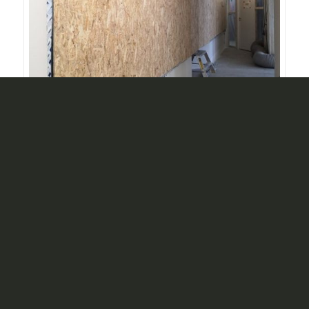
Levyseinillä osastoidaan tiloja. Samalla levyseinien huokoiset
pinnat absorboivat työkohteen melua.
Hyvin suunniteltu on kesäksi 2024
valmis
Työkohteen osastointi osaltaan tukee aikataulussa
pysymistä, sillä se mahdollistaa työvaiheiden
limittämisen. Kun esimerkiksi yhdessä osastossa
vielä tehdään pölyäviä laattatöitä ja materiaalien