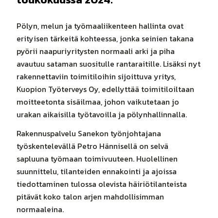
Pölyn, melun ja työmaaliikenteen hallinta ovat
erityisen tärkeitä kohteessa, jonka seinien takana
pyörii naapuriyritysten normaali arki ja piha
avautuu sataman suositulle rantaraitille. Lisäksi nyt
rakennettaviin toimitiloihin sijoittuva yritys,
Kuopion Työterveys Oy, edellyttää toimitiloiltaan
moitteetonta sisäilmaa, johon vaikutetaan jo
urakan aikaisilla työtavoilla ja pölynhallinnalla.
Rakennuspalvelu Sanekon työnjohtajana
työskentelevällä Petro Hännisellä on selvä
sapluuna työmaan toimivuuteen. Huolellinen
suunnittelu, tilanteiden ennakointi ja ajoissa
tiedottaminen tulossa olevista häiriötilanteista
pitävät koko talon arjen mahdollisimman
normaaleina.