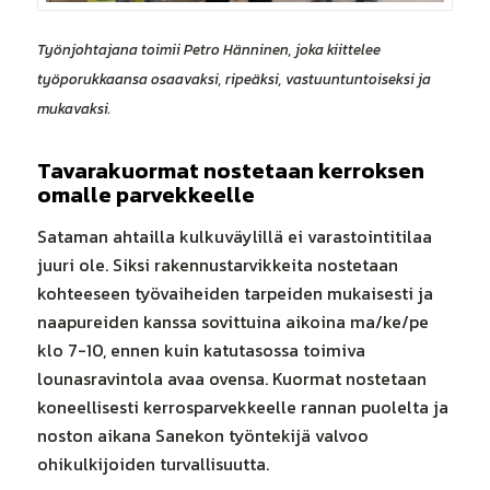
Työnjohtajana toimii Petro Hänninen, joka kiittelee
työporukkaansa osaavaksi, ripeäksi, vastuuntuntoiseksi ja
mukavaksi.
Tavarakuormat nostetaan kerroksen
omalle parvekkeelle
Sataman ahtailla kulkuväylillä ei varastointitilaa
juuri ole. Siksi rakennustarvikkeita nostetaan
kohteeseen työvaiheiden tarpeiden mukaisesti ja
naapureiden kanssa sovittuina aikoina ma/ke/pe
klo 7-10, ennen kuin katutasossa toimiva
lounasravintola avaa ovensa. Kuormat nostetaan
koneellisesti kerrosparvekkeelle rannan puolelta ja
noston aikana Sanekon työntekijä valvoo
ohikulkijoiden turvallisuutta.