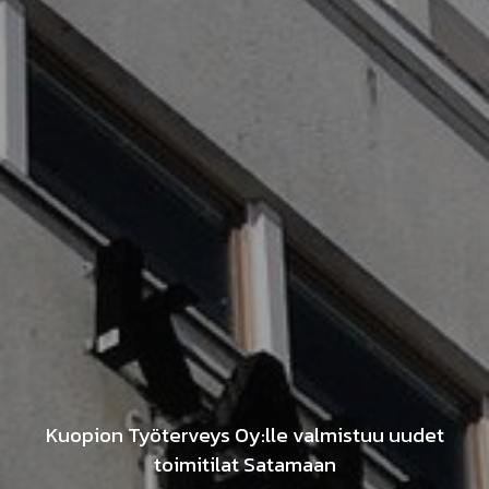
Kuopion Työterveys Oy:lle valmistuu uudet
toimitilat Satamaan