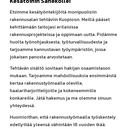
Kesätöihin Sanekolle!
Etsimme kesätyöntekijöitä monipuolisiin
rakennusalan tehtäviin Kuopioon. Meillä pääset
kehittämään taitojasi erilaisissa
rakennusprojekteissa ja oppimaan uutta. Pidämme
huolta työnohjauksesta, työturvallisuudesta ja
tarjoamme kannustavan työympäristön, jossa
jokaisen panosta arvostetaan.
Tehtävän sisältö sovitaan hakijan osaamistason
mukaan. Tarjoamme mahdollisuuksia ensimmäistä
kertaa rakennustyömaalla oleville,
haalariharjoittelijoille ja kokeneemmille
konkareille. Jätä hakemus ja me olemme sinuun
yhteydessä.
Huomioithan, että rakennustyömaalla työskentely
edellyttää yleensä vähintään 18 vuoden ikää.