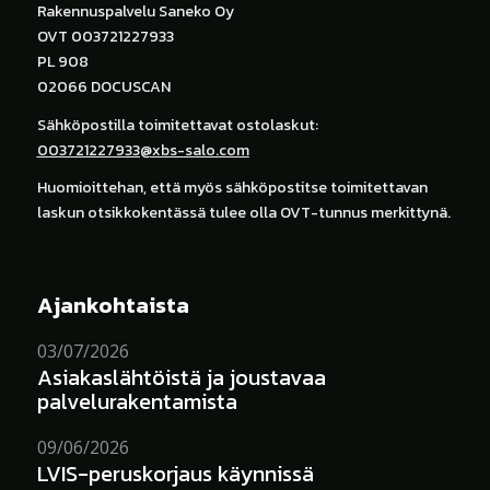
Rakennuspalvelu Saneko Oy
OVT 003721227933
PL 908
02066 DOCUSCAN
Sähköpostilla toimitettavat ostolaskut:
003721227933@xbs-salo.com
Huomioittehan, että myös sähköpostitse toimitettavan
laskun otsikkokentässä tulee olla OVT-tunnus merkittynä.
Ajankohtaista
03/07/2026
Asiakaslähtöistä ja joustavaa
palvelurakentamista
09/06/2026
LVIS-peruskorjaus käynnissä