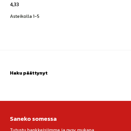
4
,
33
Asteikolla 1-5
Haku päättynyt
Saneko somessa
Tutustu hankkeisiimme ja pysy mukana