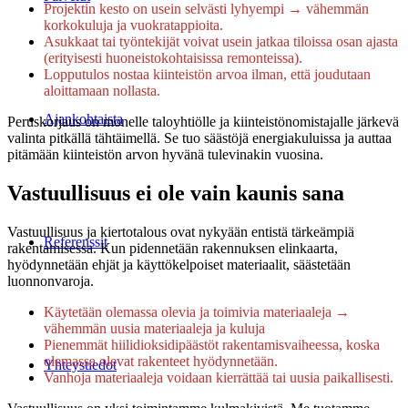
Projektin kesto on usein selvästi lyhyempi → vähemmän
korkokuluja ja vuokratappioita.
Asukkaat tai työntekijät voivat usein jatkaa tiloissa osan ajasta
(erityisesti huoneistokohtaisissa remonteissa).
Lopputulos nostaa kiinteistön arvoa ilman, että joudutaan
aloittamaan nollasta.
Ajankohtaista
Peruskorjaus on monelle taloyhtiölle ja kiinteistönomistajalle järkevä
valinta pitkällä tähtäimellä. Se tuo säästöjä energiakuluissa ja auttaa
pitämään kiinteistön arvon hyvänä tulevinakin vuosina.
Vastuullisuus ei ole vain kaunis sana
Vastuullisuus ja kiertotalous ovat nykyään entistä tärkeämpiä
Referenssit
rakentamisessa. Kun pidennetään rakennuksen elinkaarta,
hyödynnetään ehjät ja käyttökelpoiset materiaalit, säästetään
luonnonvaroja.
Käytetään olemassa olevia ja toimivia materiaaleja →
vähemmän uusia materiaaleja ja kuluja
Pienemmät hiilidioksidipäästöt rakentamisvaiheessa, koska
olemassa olevat rakenteet hyödynnetään.
Yhteystiedot
Vanhoja materiaaleja voidaan kierrättää tai uusia paikallisesti.