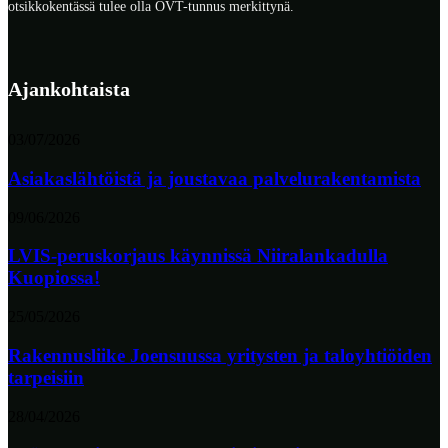
otsikkokentässä tulee olla OVT-tunnus merkittynä.
Ajankohtaista
03/07/2026
Asiakaslähtöistä ja joustavaa palvelurakentamista
09/06/2026
LVIS-peruskorjaus käynnissä Niiralankadulla
Kuopiossa!
25/05/2026
Rakennusliike Joensuussa yritysten ja taloyhtiöiden
tarpeisiin
28/04/2026