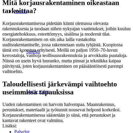
Mitä korjausrakentaminen oikeastaan
tarkoittaa?
Meistä
Korjausrakentamisessa pidetään kiinni olemassa olevasta
rakennuksesta ja tuodaan siihen nykyajan vaatimukset, joihin kuuluu
energiatehokkuus, esteettömyys, sisäilma ja modernit tilat.
Korjausrakentaminen on siis aika lailla vastakohta
uudisrakentamiselle, jossa rakennetaan uutta tyhjästä. Kuopiossa
tämä ero korostuu erityisesti. Meillä on paljon 1950–70-luvun
Saneko
kerrostaloja, vanhoja teollisuusrakennuksia ja arvokkaita puutaloja.
Niissä on usein hyvä luuranko, mutta pinnat ja tekniikka kaipaa
päivitystä, joten korjausrakentaminen on pääsääntöisesti parempi
vaihtoehto.
Taloudellisesti järkevämpi vaihtoehto
useimmissa tapauksissa
Meille töihin
Uuden rakentaminen on harvoin halvempaa. Maanrakennus,
perustukset, materiaalit ja työtunnit nousevat helposti korkeiksi.
Korjausrakentamisessa säästetään jo siinä, että perustukset ja
kantavat rakenteet ovat valmiina.
Lisäksi:
Palvelut