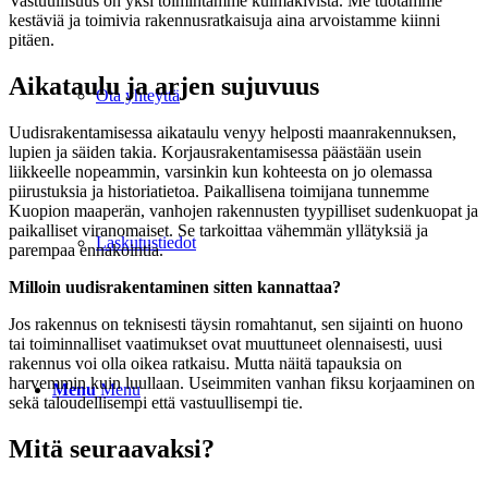
Vastuullisuus on yksi toimintamme kulmakivistä. Me tuotamme
kestäviä ja toimivia rakennusratkaisuja aina arvoistamme kiinni
pitäen.
Aikataulu ja arjen sujuvuus
Ota yhteyttä
Uudisrakentamisessa aikataulu venyy helposti maanrakennuksen,
lupien ja säiden takia. Korjausrakentamisessa päästään usein
liikkeelle nopeammin, varsinkin kun kohteesta on jo olemassa
piirustuksia ja historiatietoa. Paikallisena toimijana tunnemme
Kuopion maaperän, vanhojen rakennusten tyypilliset sudenkuopat ja
paikalliset viranomaiset. Se tarkoittaa vähemmän yllätyksiä ja
Laskutustiedot
parempaa ennakointia.
Milloin uudisrakentaminen sitten kannattaa?
Jos rakennus on teknisesti täysin romahtanut, sen sijainti on huono
tai toiminnalliset vaatimukset ovat muuttuneet olennaisesti, uusi
rakennus voi olla oikea ratkaisu. Mutta näitä tapauksia on
harvemmin kuin luullaan. Useimmiten vanhan fiksu korjaaminen on
Menu
Menu
sekä taloudellisempi että vastuullisempi tie.
Mitä seuraavaksi?