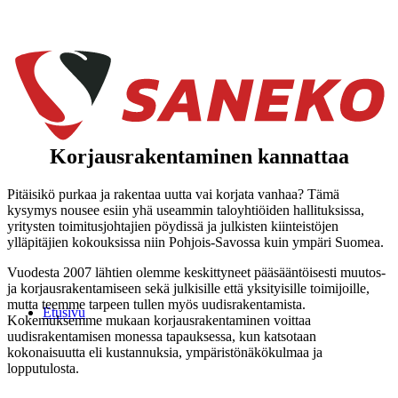
Korjausrakentaminen kannattaa
Pitäisikö purkaa ja rakentaa uutta vai korjata vanhaa? Tämä
kysymys nousee esiin yhä useammin taloyhtiöiden hallituksissa,
yritysten toimitusjohtajien pöydissä ja julkisten kiinteistöjen
ylläpitäjien kokouksissa niin Pohjois-Savossa kuin ympäri Suomea.
Vuodesta 2007 lähtien olemme keskittyneet pääsääntöisesti muutos-
ja korjausrakentamiseen sekä julkisille että yksityisille toimijoille,
mutta teemme tarpeen tullen myös uudisrakentamista.
Etusivu
Kokemuksemme mukaan korjausrakentaminen voittaa
uudisrakentamisen monessa tapauksessa, kun katsotaan
kokonaisuutta eli kustannuksia, ympäristönäkökulmaa ja
lopputulosta.