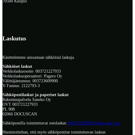
70500 Kuopio
Laskutus
Käsittelemme ainoastaan sähköisiä laskuja.
Sähköiset laskut
Verkkolaskuosoite: 003721227933
Verkkolaskuoperaattori: Pagero Oy
Välittäjäntunnus: 003723609900
Y-Tunnus: 2122793-3
Sähköpostilaskut ja paperiset laskut
Rakennuspalvelu Saneko Oy
OVT 003721227933
PL 908
02066 DOCUSCAN
Sähköpostilla toimitettavat ostolaskut:
003721227933@xbs-salo.com
Huomioittehan, että myös sähköpostitse toimitettavan laskun