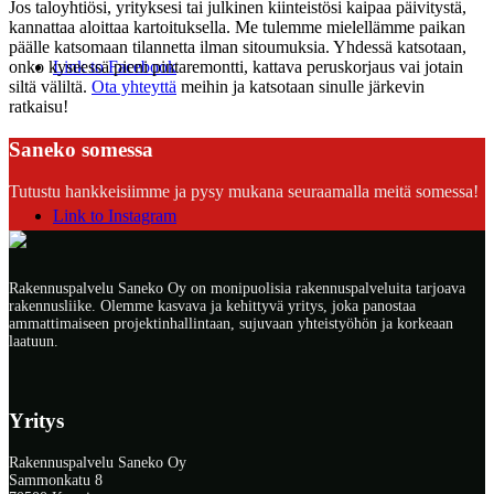
Jos taloyhtiösi, yrityksesi tai julkinen kiinteistösi kaipaa päivitystä,
kannattaa aloittaa kartoituksella. Me tulemme mielellämme paikan
päälle katsomaan tilannetta ilman sitoumuksia. Yhdessä katsotaan,
onko kyseessä pieni pintaremontti, kattava peruskorjaus vai jotain
Link to Facebook
siltä väliltä.
Ota yhteyttä
meihin ja katsotaan sinulle järkevin
ratkaisu!
Saneko somessa
Tutustu hankkeisiimme ja pysy mukana seuraamalla meitä somessa!
Link to Instagram
Rakennuspalvelu Saneko Oy on monipuolisia rakennuspalveluita tarjoava
rakennusliike. Olemme kasvava ja kehittyvä yritys, joka panostaa
ammattimaiseen projektinhallintaan, sujuvaan yhteistyöhön ja korkeaan
laatuun.
Yritys
Rakennuspalvelu Saneko Oy
Sammonkatu 8