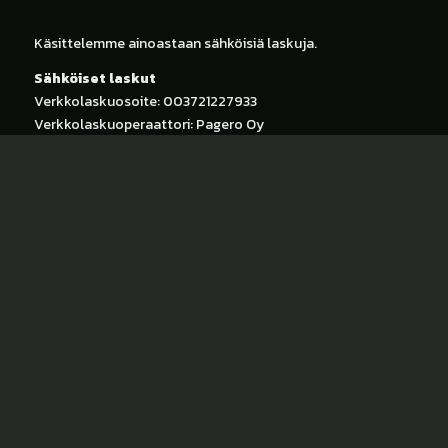
Käsittelemme ainoastaan sähköisiä laskuja.
Sähköiset laskut
Verkkolaskuosoite: 003721227933
Verkkolaskuoperaattori: Pagero Oy
Välittäjäntunnus: 003723609900
Y-Tunnus: 2122793-3
Sähköpostilaskut ja paperiset laskut
Rakennuspalvelu Saneko Oy
OVT 003721227933
PL 908
02066 DOCUSCAN
Sähköpostilla toimitettavat ostolaskut:
003721227933@xbs-salo.com
Huomioittehan, että myös sähköpostitse toimitettavan
laskun otsikkokentässä tulee olla OVT-tunnus merkittynä.