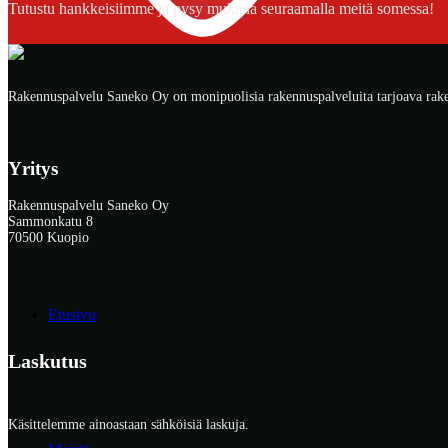
Tutustu hankkeisiimme ja pysy mukana seuraamalla meitä somessa!
Rakennuspalvelu Saneko Oy on monipuolisia rakennuspalveluita tarjoava raken
Yritys
Rakennuspalvelu Saneko Oy
Sammonkatu 8
70500 Kuopio
Etusivu
Laskutus
Käsittelemme ainoastaan sähköisiä laskuja.