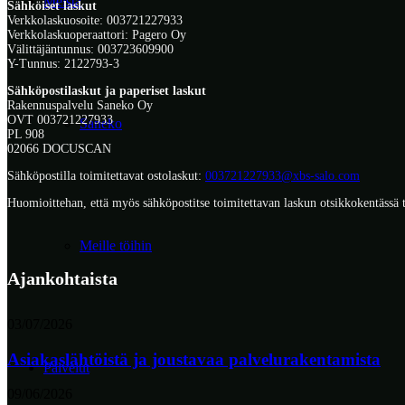
Meistä
Sähköiset laskut
Verkkolaskuosoite: 003721227933
Verkkolaskuoperaattori: Pagero Oy
Välittäjäntunnus: 003723609900
Y-Tunnus: 2122793-3
Sähköpostilaskut ja paperiset laskut
Rakennuspalvelu Saneko Oy
OVT 003721227933
Saneko
PL 908
02066 DOCUSCAN
Sähköpostilla toimitettavat ostolaskut:
003721227933@xbs-salo.com
Huomioittehan, että myös sähköpostitse toimitettavan laskun otsikkokentässä
Meille töihin
Ajankohtaista
03/07/2026
Asiakaslähtöistä ja joustavaa palvelurakentamista
Palvelut
09/06/2026