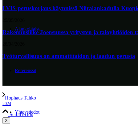
LVIS-peruskorjaus käynnissä Niiralankadulla Kuopi
25/05/2026
Ajankohtaista
Rakennusliike Joensuussa yritysten ja taloyhtiöiden ta
28/04/2026
Työturvallisuus on ammattitaidon ja laadun perusta
Referenssit
Hophaus Tahko
2024
Yhteystiedot
Scroll to top
X