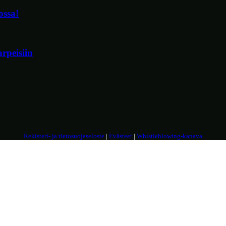
ossa!
rpeisiin
Rekisteri- ja tietosuojaseloste
|
Evästeet
|
Whistleblowing-kanava