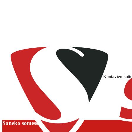
Kantavien katto
Saneko somessa