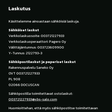
Laskutus
Käsittelemme ainoastaan sähköisiä laskuja.
Sähköiset laskut
Verkkolaskuosoite: 003721227933
Verkkolaskuoperaattori: Pagero Oy
Välittäjäntunnus: 003723609900
Y-Tunnus: 2122793-3
Sähköpostilaskut ja paperiset laskut
Rakennuspalvelu Saneko Oy
OVT 003721227933
PL 908
02066 DOCUSCAN
Sähköpostilla toimitettavat ostolaskut:
003721227933@xbs-salo.com
Huomioittehan, että myös sähköpostitse toimitettavan