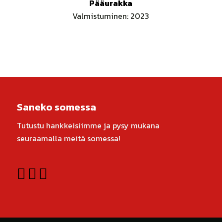
Pääurakka
Valmistuminen: 2023
Saneko somessa
Tutustu hankkeisiimme ja pysy mukana
seuraamalla meitä somessa!