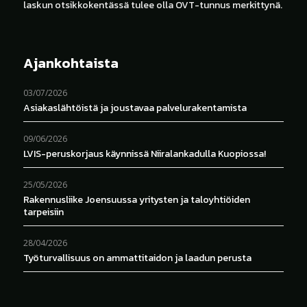
laskun otsikkokentässä tulee olla OVT-tunnus merkittynä.
Ajankohtaista
03/07/2026
Asiakaslähtöistä ja joustavaa palvelurakentamista
09/06/2026
LVIS-peruskorjaus käynnissä Niiralankadulla Kuopiossa!
25/05/2026
Rakennusliike Joensuussa yritysten ja taloyhtiöiden
tarpeisiin
28/04/2026
Työturvallisuus on ammattitaidon ja laadun perusta