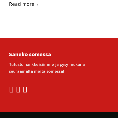
Read more
Saneko somessa
Tutustu hankkeisiimme ja pysy mukana
seuraamalla meitä somessa!