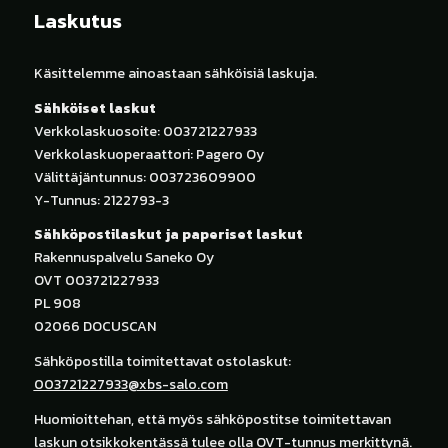
Laskutus
Käsittelemme ainoastaan sähköisiä laskuja.
Sähköiset laskut
Verkkolaskuosoite: 003721227933
Verkkolaskuoperaattori: Pagero Oy
Välittäjäntunnus: 003723609900
Y-Tunnus: 2122793-3
Sähköpostilaskut ja paperiset laskut
Rakennuspalvelu Saneko Oy
OVT 003721227933
PL 908
02066 DOCUSCAN
Sähköpostilla toimitettavat ostolaskut:
003721227933@xbs-salo.com
Huomioittehan, että myös sähköpostitse toimitettavan
laskun otsikkokentässä tulee olla OVT-tunnus merkittynä.