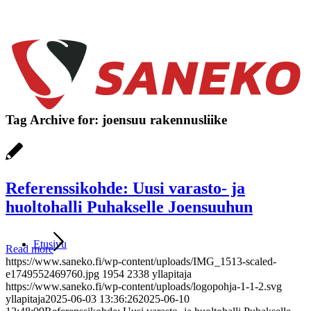
Tag Archive for:
joensuu rakennusliike
Referenssikohde: Uusi varasto- ja
huoltohalli Puhakselle Joensuuhun
Etusivu
Read more
https://www.saneko.fi/wp-content/uploads/IMG_1513-scaled-
e1749552469760.jpg
1954
2338
yllapitaja
https://www.saneko.fi/wp-content/uploads/logopohja-1-1-2.svg
yllapitaja
2025-06-03 13:36:26
2025-06-10