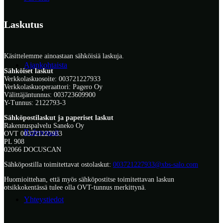
Laskutus
Käsittelemme ainoastaan sähköisiä laskuja.
Ajankohtaista
Sähköiset laskut
Verkkolaskuosoite: 003721227933
Verkkolaskuoperaattori: Pagero Oy
Välittäjäntunnus: 003723609900
Y-Tunnus: 2122793-3
Sähköpostilaskut ja paperiset laskut
Rakennuspalvelu Saneko Oy
Referenssit
OVT 003721227933
PL 908
02066 DOCUSCAN
Sähköpostilla toimitettavat ostolaskut:
003721227933@xbs-salo.com
Huomioittehan, että myös sähköpostitse toimitettavan laskun
otsikkokentässä tulee olla OVT-tunnus merkittynä.
Yhteystiedot