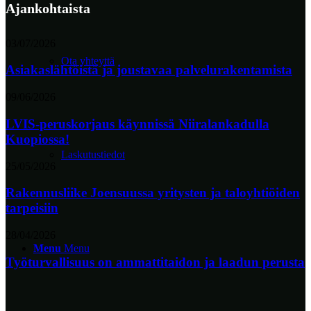
Ajankohtaista
03/07/2026
Ota yhteyttä
Asiakaslähtöistä ja joustavaa palvelurakentamista
09/06/2026
LVIS-peruskorjaus käynnissä Niiralankadulla
Kuopiossa!
Laskutustiedot
25/05/2026
Rakennusliike Joensuussa yritysten ja taloyhtiöiden
tarpeisiin
28/04/2026
Menu
Menu
Työturvallisuus on ammattitaidon ja laadun perusta