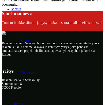
12:48:09
Referenssikohde: Uusi varasto- ja huoltohalli Puhakselle
Joensuuhun
Meistä
Saneko somessa
Tutustu hankkeisiimme ja pysy mukana seuraamalla meitä somessa!
Saneko
Rakennuspalvelu Saneko Oy on monipuolisia rakennuspalveluita tarjoava
rakennusliike. Olemme kasvava ja kehittyvä yritys, joka panostaa
ammattimaiseen projektinhallintaan, sujuvaan yhteistyöhön ja korkeaan
laatuun.
Yritys
Meille töihin
Rakennuspalvelu Saneko Oy
Sammonkatu 8
70500 Kuopio
Palvelut