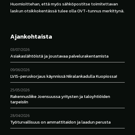
Huomioittehan, että myös sähköpostitse toimitettavan
laskun otsikkokentässä tulee olla OVT-tunnus merkittynä.
Ajankohtaista
03/07/2026
Asiakaslähtöistä ja joustavaa palvelurakentamista
09/06/2026
LVIS-peruskorjaus käynnissä Niiralankadulla Kuopiossa!
25/05/2026
Rakennusliike Joensuussa yritysten ja taloyhtiöiden
tarpeisiin
28/04/2026
Työturvallisuus on ammattitaidon ja laadun perusta