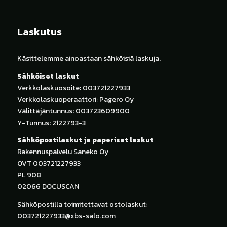
Laskutus
Käsittelemme ainoastaan sähköisiä laskuja.
Sähköiset laskut
Verkkolaskuosoite: 003721227933
Verkkolaskuoperaattori: Pagero Oy
Välittäjäntunnus: 003723609900
Y-Tunnus: 2122793-3
Sähköpostilaskut ja paperiset laskut
Rakennuspalvelu Saneko Oy
OVT 003721227933
PL 908
02066 DOCUSCAN
Sähköpostilla toimitettavat ostolaskut:
003721227933@xbs-salo.com