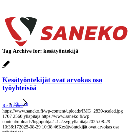
Tag Archive for:
kesätyöntekijä
Kesätyöntekijät ovat arvokas osa
työyhteisöä
Etusivu
Read more
https://www.saneko.fi/wp-content/uploads/IMG_2839-scaled.jpg
1707
2560
yllapitaja
https://www.saneko.fi/wp-
content/uploads/logopohja-1-1-2.svg
yllapitaja
2025-08-29
10:36:17
2025-08-29 10:38:46
Kesätyöntekijät ovat arvokas osa