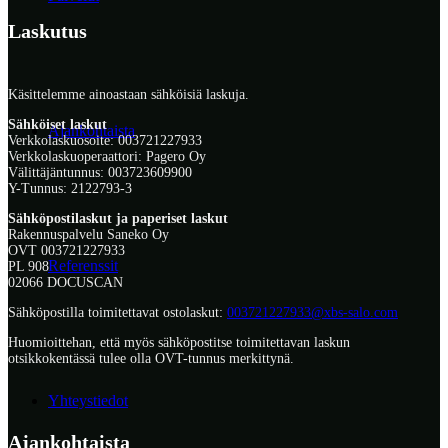
Laskutus
Käsittelemme ainoastaan sähköisiä laskuja.
Sähköiset laskut
Ajankohtaista
Verkkolaskuosoite: 003721227933
Verkkolaskuoperaattori: Pagero Oy
Välittäjäntunnus: 003723609900
Y-Tunnus: 2122793-3
Sähköpostilaskut ja paperiset laskut
Rakennuspalvelu Saneko Oy
OVT 003721227933
Referenssit
PL 908
02066 DOCUSCAN
Sähköpostilla toimitettavat ostolaskut:
003721227933@xbs-salo.com
Huomioittehan, että myös sähköpostitse toimitettavan laskun
otsikkokentässä tulee olla OVT-tunnus merkittynä.
Yhteystiedot
Ajankohtaista