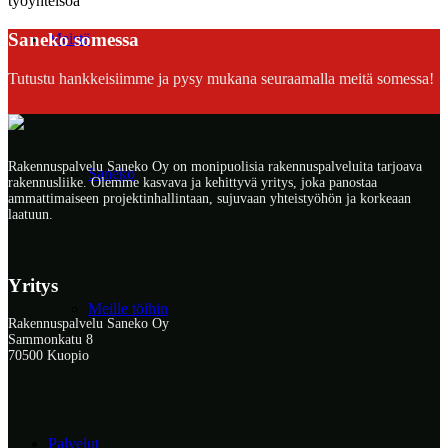
työyhteisöä
Saneko somessa
Meistä
Tutustu hankkeisiimme ja pysy mukana seuraamalla meitä somessa!
Rakennuspalvelu Saneko Oy on monipuolisia rakennuspalveluita tarjoava
Saneko
rakennusliike. Olemme kasvava ja kehittyvä yritys, joka panostaa
ammattimaiseen projektinhallintaan, sujuvaan yhteistyöhön ja korkeaan
laatuun.
Yritys
Meille töihin
Rakennuspalvelu Saneko Oy
Sammonkatu 8
70500 Kuopio
Palvelut