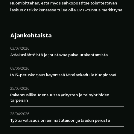
Huomioittehan, että myös sähköpostitse toimitettavan
laskun otsikkokentässä tulee olla OVT-tunnus merkittynä.
Ajankohtaista
03/07/2026
Asiakaslähtöistä ja joustavaa palvelurakentamista
09/06/2026
LVIS-peruskorjaus käynnissä Niiralankadulla Kuopiossa!
25/05/2026
Rakennusliike Joensuussa yritysten ja taloyhtiöiden
tarpeisiin
28/04/2026
Työturvallisuus on ammattitaidon ja laadun perusta