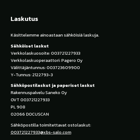
Laskutus
Käsittelemme ainoastaan sähköisiä laskuja.
Sähköiset laskut
Verkkolaskuosoite: 003721227933
Verkkolaskuoperaattori: Pagero Oy
Välittäjäntunnus: 003723609900
Y-Tunnus: 2122793-3
Sähköpostilaskut ja paperiset laskut
Rakennuspalvelu Saneko Oy
OVT 003721227933
PL 908
02066 DOCUSCAN
Sähköpostilla toimitettavat ostolaskut:
003721227933@xbs-salo.com