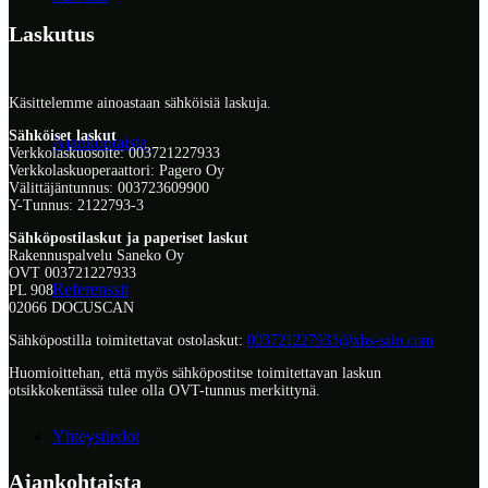
Laskutus
Käsittelemme ainoastaan sähköisiä laskuja.
Sähköiset laskut
Ajankohtaista
Verkkolaskuosoite: 003721227933
Verkkolaskuoperaattori: Pagero Oy
Välittäjäntunnus: 003723609900
Y-Tunnus: 2122793-3
Sähköpostilaskut ja paperiset laskut
Rakennuspalvelu Saneko Oy
OVT 003721227933
Referenssit
PL 908
02066 DOCUSCAN
Sähköpostilla toimitettavat ostolaskut:
003721227933@xbs-salo.com
Huomioittehan, että myös sähköpostitse toimitettavan laskun
otsikkokentässä tulee olla OVT-tunnus merkittynä.
Yhteystiedot
Ajankohtaista