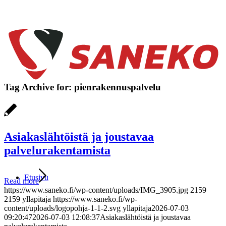
Tag Archive for:
pienrakennuspalvelu
Asiakaslähtöistä ja joustavaa
palvelurakentamista
Etusivu
Read more
https://www.saneko.fi/wp-content/uploads/IMG_3905.jpg
2159
2159
yllapitaja
https://www.saneko.fi/wp-
content/uploads/logopohja-1-1-2.svg
yllapitaja
2026-07-03
09:20:47
2026-07-03 12:08:37
Asiakaslähtöistä ja joustavaa