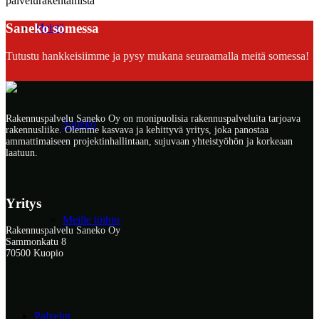
palvelurakentamista
Saneko somessa
Meistä
Tutustu hankkeisiimme ja pysy mukana seuraamalla meitä somessa!
Rakennuspalvelu Saneko Oy on monipuolisia rakennuspalveluita tarjoava
Saneko
rakennusliike. Olemme kasvava ja kehittyvä yritys, joka panostaa
ammattimaiseen projektinhallintaan, sujuvaan yhteistyöhön ja korkeaan
laatuun.
Yritys
Meille töihin
Rakennuspalvelu Saneko Oy
Sammonkatu 8
70500 Kuopio
Palvelut