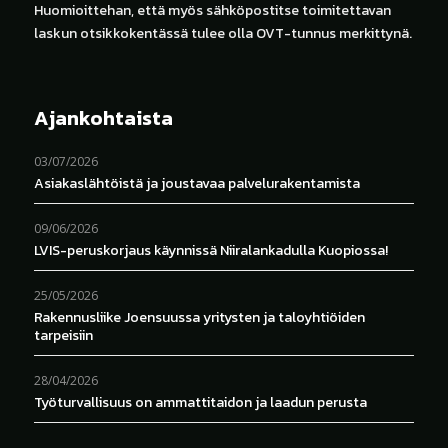
Huomioittehan, että myös sähköpostitse toimitettavan
laskun otsikkokentässä tulee olla OVT-tunnus merkittynä.
Ajankohtaista
03/07/2026
Asiakaslähtöistä ja joustavaa palvelurakentamista
09/06/2026
LVIS-peruskorjaus käynnissä Niiralankadulla Kuopiossa!
25/05/2026
Rakennusliike Joensuussa yritysten ja taloyhtiöiden
tarpeisiin
28/04/2026
Työturvallisuus on ammattitaidon ja laadun perusta