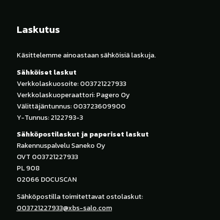
Laskutus
Käsittelemme ainoastaan sähköisiä laskuja.
Sähköiset laskut
Verkkolaskuosoite: 003721227933
Verkkolaskuoperaattori: Pagero Oy
Välittäjäntunnus: 003723609900
Y-Tunnus: 2122793-3
Sähköpostilaskut ja paperiset laskut
Rakennuspalvelu Saneko Oy
OVT 003721227933
PL 908
02066 DOCUSCAN
Sähköpostilla toimitettavat ostolaskut:
003721227933@xbs-salo.com