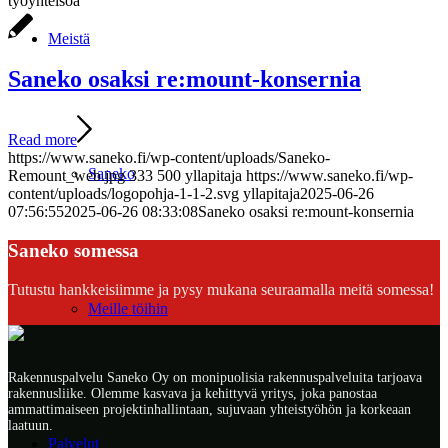
työyhteisöä
Meistä
Saneko osaksi re:mount-konsernia
Read more
https://www.saneko.fi/wp-content/uploads/Saneko-
Saneko
Remount_web.jpg
333
500
yllapitaja
https://www.saneko.fi/wp-
content/uploads/logopohja-1-1-2.svg
yllapitaja
2025-06-26
07:56:55
2025-06-26 08:33:08
Saneko osaksi re:mount-konsernia
Saneko somessa
Tutustu hankkeisiimme ja pysy mukana seuraamalla meitä somessa!
Meille töihin
Rakennuspalvelu Saneko Oy on monipuolisia rakennuspalveluita tarjoava
rakennusliike. Olemme kasvava ja kehittyvä yritys, joka panostaa
ammattimaiseen projektinhallintaan, sujuvaan yhteistyöhön ja korkeaan
laatuun.
Palvelut