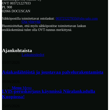
OVT 003721227933
PL 908
02066 DOCUSCAN
Sähköpostilla toimitettavat ostolaskut:
003721227933@xbs-salo.com
Ota yhteyttä
Huomioittehan, että myös sähköpostitse toimitettavan laskun
otsikkokentässä tulee olla OVT-tunnus merkittynä.
Ajankohtaista
Laskutustiedot
03/07/2026
Asiakaslähtöistä ja joustavaa palvelurakentamista
09/06/2026
Menu
Menu
LVIS-peruskorjaus käynnissä Niiralankadulla
Kuopiossa!
25/05/2026