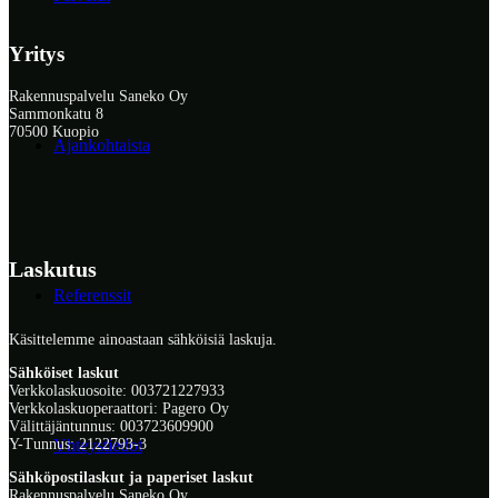
Yritys
Rakennuspalvelu Saneko Oy
Sammonkatu 8
70500 Kuopio
Ajankohtaista
Laskutus
Referenssit
Käsittelemme ainoastaan sähköisiä laskuja.
Sähköiset laskut
Verkkolaskuosoite: 003721227933
Verkkolaskuoperaattori: Pagero Oy
Välittäjäntunnus: 003723609900
Y-Tunnus: 2122793-3
Yhteystiedot
Sähköpostilaskut ja paperiset laskut
Rakennuspalvelu Saneko Oy