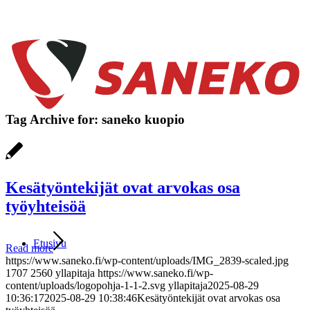
Tag Archive for:
saneko kuopio
Kesätyöntekijät ovat arvokas osa
työyhteisöä
Etusivu
Read more
https://www.saneko.fi/wp-content/uploads/IMG_2839-scaled.jpg
1707
2560
yllapitaja
https://www.saneko.fi/wp-
content/uploads/logopohja-1-1-2.svg
yllapitaja
2025-08-29
10:36:17
2025-08-29 10:38:46
Kesätyöntekijät ovat arvokas osa