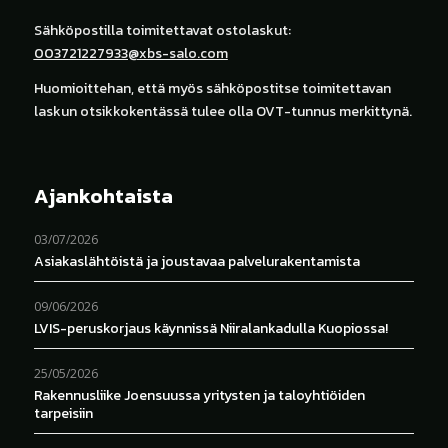
Sähköpostilla toimitettavat ostolaskut:
003721227933@xbs-salo.com
Huomioittehan, että myös sähköpostitse toimitettavan
laskun otsikkokentässä tulee olla OVT-tunnus merkittynä.
Ajankohtaista
03/07/2026
Asiakaslähtöistä ja joustavaa palvelurakentamista
09/06/2026
LVIS-peruskorjaus käynnissä Niiralankadulla Kuopiossa!
25/05/2026
Rakennusliike Joensuussa yritysten ja taloyhtiöiden
tarpeisiin