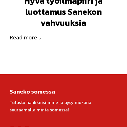
Hyvä työilmapiiri ja
luottamus Sanekon
vahvuuksia
Read more
Saneko somessa
Tutustu hankkeisiimme ja pysy mukana
seuraamalla meitä somessa!