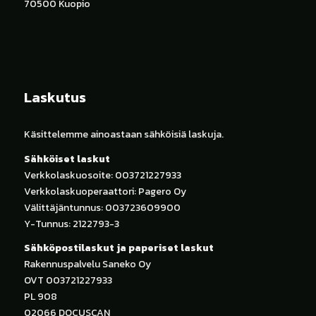
70500 Kuopio
Laskutus
Käsittelemme ainoastaan sähköisiä laskuja.
Sähköiset laskut
Verkkolaskuosoite: 003721227933
Verkkolaskuoperaattori: Pagero Oy
Välittäjäntunnus: 003723609900
Y-Tunnus: 2122793-3
Sähköpostilaskut ja paperiset laskut
Rakennuspalvelu Saneko Oy
OVT 003721227933
PL 908
02066 DOCUSCAN