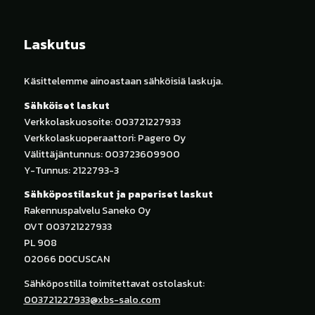
Laskutus
Käsittelemme ainoastaan sähköisiä laskuja.
Sähköiset laskut
Verkkolaskuosoite: 003721227933
Verkkolaskuoperaattori: Pagero Oy
Välittäjäntunnus: 003723609900
Y-Tunnus: 2122793-3
Sähköpostilaskut ja paperiset laskut
Rakennuspalvelu Saneko Oy
OVT 003721227933
PL 908
02066 DOCUSCAN
Sähköpostilla toimitettavat ostolaskut:
003721227933@xbs-salo.com