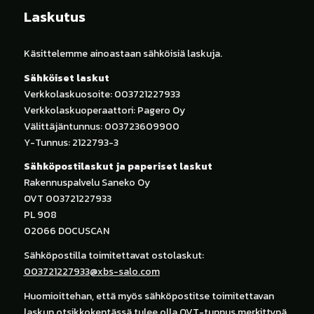
Laskutus
Käsittelemme ainoastaan sähköisiä laskuja.
Sähköiset laskut
Verkkolaskuosoite: 003721227933
Verkkolaskuoperaattori: Pagero Oy
Välittäjäntunnus: 003723609900
Y-Tunnus: 2122793-3
Sähköpostilaskut ja paperiset laskut
Rakennuspalvelu Saneko Oy
OVT 003721227933
PL 908
02066 DOCUSCAN
Sähköpostilla toimitettavat ostolaskut:
003721227933@xbs-salo.com
Huomioittehan, että myös sähköpostitse toimitettavan
laskun otsikkokentässä tulee olla OVT-tunnus merkittynä.