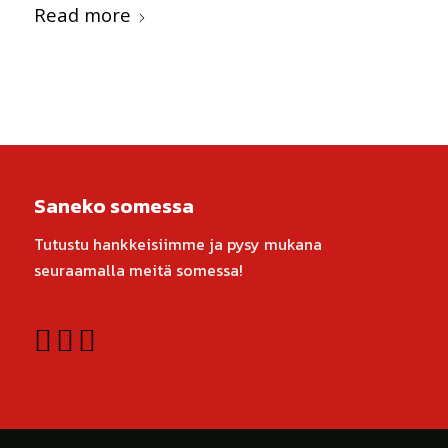
Read more
Saneko somessa
Tutustu hankkeisiimme ja pysy mukana
seuraamalla meitä somessa!