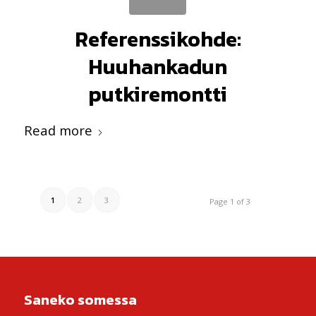
Referenssikohde:
Huuhankadun
putkiremontti
Read more
1
2
3
Page 1 of 3
Saneko somessa