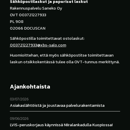
Sähköpostilaskut ja paperiset laskut
Rakennuspalvelu Saneko Oy
OVT 003721227933
PL 908
02066 DOCUSCAN
Sähköpostilla toimitettavat ostolaskut:
003721227933@xbs-salo.com
Huomioittehan, että myös sähköpostitse toimitettavan
laskun otsikkokentässä tulee olla OVT-tunnus merkittynä.
Ajankohtaista
03/07/2026
Asiakaslähtöistä ja joustavaa palvelurakentamista
09/06/2026
LVIS-peruskorjaus käynnissä Niiralankadulla Kuopiossa!