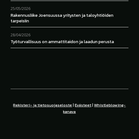
25/05/2026
Rakennusliike Joensuussa yritysten ja taloyhtiöiden
tarpeisiin
28/04/2026
Työturvallisuus on ammattitaidon ja laadun perusta
Rekisteri- ja tietosuojaseloste
|
Evästeet
|
Whistleblowing-
kanava