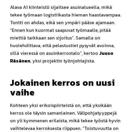
Alava A1 kiinteistö sijaitsee asuinalueella, mikä
tekee työmaan logistiikasta hieman haastavampaa.
Tontti on ahdas, eikä sen ympäri pääse ajamaan.
“Ennen kun kuormat saapuvat työmaalle, pitää
miettiä tarkkaan sen sijoitus”. Samalla on
huolehdittava, että pelastustiet pysyvät avoinna,
sillä vieressä on asuinkerrostalo”, kertoo
Juuso
Räsänen
, yksi projektin työnjohtajista.
Jokainen kerros on uusi
vaihe
Kohteen yksi erikoispiirteistä on, että yksikään
kerros ole täysin samanlainen. Välipohjatyyppejä
on yli kymmenen erilaista, mikä tekee työstä hyvin
vaihtelevaa kerroksesta riippuen. “Toistuvuutta on