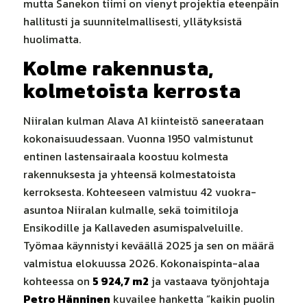
mutta Sanekon tiimi on vienyt projektia eteenpäin
hallitusti ja suunnitelmallisesti, yllätyksistä
huolimatta.
Kolme rakennusta,
kolmetoista kerrosta
Niiralan kulman Alava A1 kiinteistö saneerataan
kokonaisuudessaan. Vuonna 1950 valmistunut
entinen lastensairaala koostuu kolmesta
rakennuksesta ja yhteensä kolmestatoista
kerroksesta. Kohteeseen valmistuu 42 vuokra-
asuntoa Niiralan kulmalle, sekä toimitiloja
Ensikodille ja Kallaveden asumispalveluille.
Työmaa käynnistyi keväällä 2025 ja sen on määrä
valmistua elokuussa 2026. Kokonaispinta-alaa
kohteessa on
5 924,7 m2
ja vastaava työnjohtaja
Petro Hänninen
kuvailee hanketta “kaikin puolin