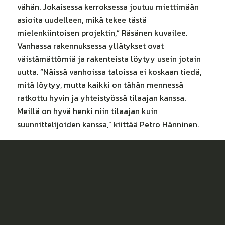
vähän. Jokaisessa kerroksessa joutuu miettimään
asioita uudelleen, mikä tekee tästä
mielenkiintoisen projektin,” Räsänen kuvailee.
Vanhassa rakennuksessa yllätykset ovat
väistämättömiä ja rakenteista löytyy usein jotain
uutta. “Näissä vanhoissa taloissa ei koskaan tiedä,
mitä löytyy, mutta kaikki on tähän mennessä
ratkottu hyvin ja yhteistyössä tilaajan kanssa.
Meillä on hyvä henki niin tilaajan kuin
suunnittelijoiden kanssa,” kiittää Petro Hänninen.
Yhteishenki tekee
työnteosta helppoa
Suurella ja pitkäkestoisella työmaalla yhteishenki
on tärkeää. “Porukka on hitsautunut hyvin yhteen.