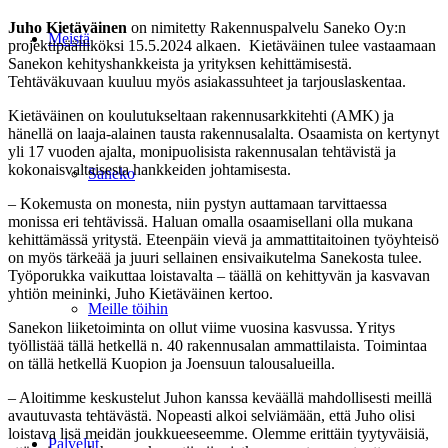
Juho Kietäväinen
on nimitetty Rakennuspalvelu Saneko Oy:n
Meistä
projektipäälliköksi 15.5.2024 alkaen. Kietäväinen tulee vastaamaan
Sanekon kehityshankkeista ja yrityksen kehittämisestä.
Tehtäväkuvaan kuuluu myös asiakassuhteet ja tarjouslaskentaa.
Kietäväinen on koulutukseltaan rakennusarkkitehti (AMK) ja
hänellä on laaja-alainen tausta rakennusalalta. Osaamista on kertynyt
yli 17 vuoden ajalta, monipuolisista rakennusalan tehtävistä ja
kokonaisvaltaisesta hankkeiden johtamisesta.
Saneko
– Kokemusta on monesta, niin pystyn auttamaan tarvittaessa
monissa eri tehtävissä. Haluan omalla osaamisellani olla mukana
kehittämässä yritystä. Eteenpäin vievä ja ammattitaitoinen työyhteisö
on myös tärkeää ja juuri sellainen ensivaikutelma Sanekosta tulee.
Työporukka vaikuttaa loistavalta – täällä on kehittyvän ja kasvavan
yhtiön meininki, Juho Kietäväinen kertoo.
Meille töihin
Sanekon liiketoiminta on ollut viime vuosina kasvussa. Yritys
työllistää tällä hetkellä n. 40 rakennusalan ammattilaista. Toimintaa
on tällä hetkellä Kuopion ja Joensuun talousalueilla.
– Aloitimme keskustelut Juhon kanssa keväällä mahdollisesti meillä
avautuvasta tehtävästä. Nopeasti alkoi selviämään, että Juho olisi
loistava lisä meidän joukkueeseemme. Olemme erittäin tyytyväisiä,
Palvelut