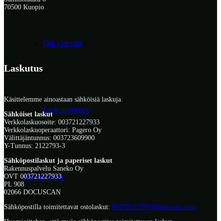
70500 Kuopio
Ota yhteyttä
Laskutus
Käsittelemme ainoastaan sähköisiä laskuja.
Laskutustiedot
Sähköiset laskut
Verkkolaskuosoite: 003721227933
Verkkolaskuoperaattori: Pagero Oy
Välittäjäntunnus: 003723609900
Y-Tunnus: 2122793-3
Sähköpostilaskut ja paperiset laskut
Rakennuspalvelu Saneko Oy
Menu
Menu
OVT 003721227933
PL 908
02066 DOCUSCAN
Sähköpostilla toimitettavat ostolaskut:
003721227933@xbs-salo.com