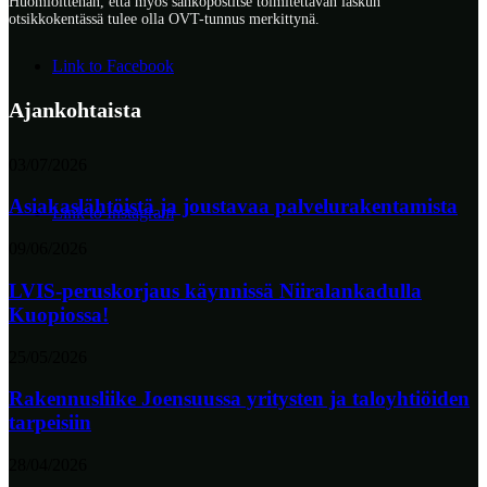
Huomioittehan, että myös sähköpostitse toimitettavan laskun
otsikkokentässä tulee olla OVT-tunnus merkittynä.
Link to Facebook
Ajankohtaista
03/07/2026
Asiakaslähtöistä ja joustavaa palvelurakentamista
Link to Instagram
09/06/2026
LVIS-peruskorjaus käynnissä Niiralankadulla
Kuopiossa!
25/05/2026
Rakennusliike Joensuussa yritysten ja taloyhtiöiden
tarpeisiin
28/04/2026