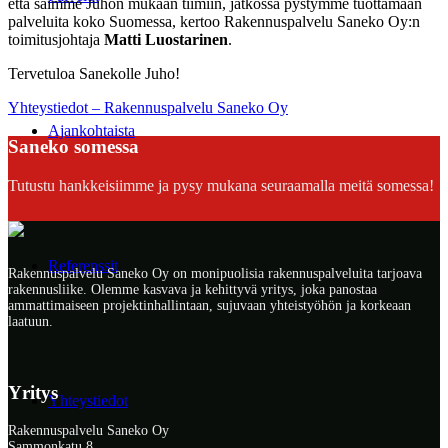
että saimme Juhon mukaan tiimiin, jatkossa pystymme tuottamaan
palveluita koko Suomessa, kertoo Rakennuspalvelu Saneko Oy:n
toimitusjohtaja
Matti Luostarinen
.
Tervetuloa Sanekolle Juho!
Yhteystiedot – Rakennuspalvelu Saneko Oy
Ajankohtaista
Saneko somessa
Tutustu hankkeisiimme ja pysy mukana seuraamalla meitä somessa!
Referenssit
Rakennuspalvelu Saneko Oy on monipuolisia rakennuspalveluita tarjoava
rakennusliike. Olemme kasvava ja kehittyvä yritys, joka panostaa
ammattimaiseen projektinhallintaan, sujuvaan yhteistyöhön ja korkeaan
laatuun.
Yritys
Yhteystiedot
Rakennuspalvelu Saneko Oy
Sammonkatu 8