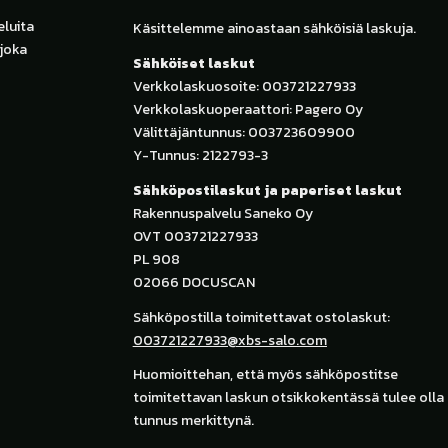
luita
Käsittelemme ainoastaan sähköisiä laskuja.
 joka
Sähköiset laskut
Verkkolaskuosoite: 003721227933
Verkkolaskuoperaattori: Pagero Oy
Välittäjäntunnus: 003723609900
Y-Tunnus: 2122793-3
Sähköpostilaskut ja paperiset laskut
Rakennuspalvelu Saneko Oy
OVT 003721227933
PL 908
02066 DOCUSCAN
Sähköpostilla toimitettavat ostolaskut:
003721227933@xbs-salo.com
Huomioittehan, että myös sähköpostitse
toimitettavan laskun otsikkokentässä tulee oll
tunnus merkittynä.