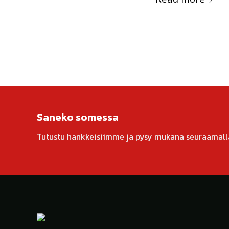
Saneko somessa
Tutustu hankkeisiimme ja pysy mukana seuraamall