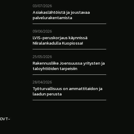
03/07/2026
Asiakaslähtöistä ja joustavaa
palvelurakentamista
09/06/2026
LVIS-peruskorjaus käynnissä
Niiralankadulla Kuopiossa!
25/05/2026
Rakennusliike Joensuussa yritysten ja
taloyhtiöiden tarpeisiin
28/04/2026
Työturvallisuus on ammattitaidon ja
laadun perusta
a OVT-