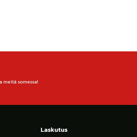
a meitä somessa!
Laskutus