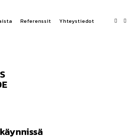
aista
Referenssit
Yhteystiedot
S
DE
 käynnissä