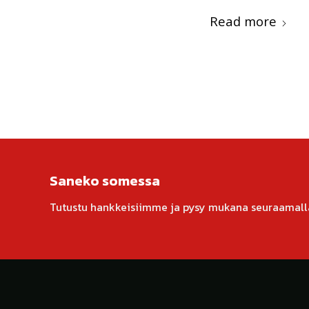
Read more
Saneko somessa
Tutustu hankkeisiimme ja pysy mukana seuraamall