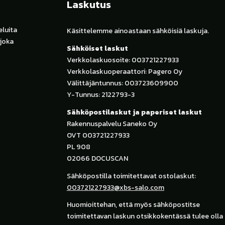
Laskutus
luita
Käsittelemme ainoastaan sähköisiä laskuja.
 joka
Sähköiset laskut
Verkkolaskuosoite: 003721227933
Verkkolaskuoperaattori: Pagero Oy
Välittäjäntunnus: 003723609900
Y-Tunnus: 2122793-3
Sähköpostilaskut ja paperiset laskut
Rakennuspalvelu Saneko Oy
OVT 003721227933
PL 908
02066 DOCUSCAN
Sähköpostilla toimitettavat ostolaskut:
003721227933@xbs-salo.com
Huomioittehan, että myös sähköpostitse
toimitettavan laskun otsikkokentässä tulee oll