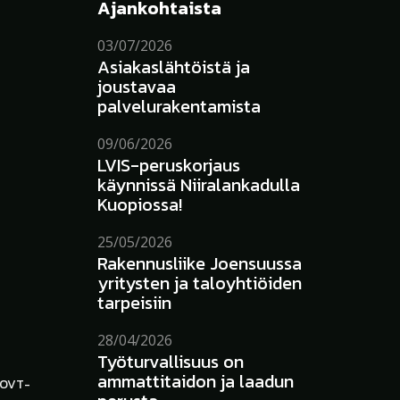
Ajankohtaista
03/07/2026
Asiakaslähtöistä ja
joustavaa
palvelurakentamista
09/06/2026
LVIS-peruskorjaus
käynnissä Niiralankadulla
Kuopiossa!
25/05/2026
Rakennusliike Joensuussa
yritysten ja taloyhtiöiden
tarpeisiin
28/04/2026
Työturvallisuus on
ammattitaidon ja laadun
a OVT-