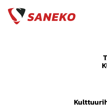
T
K
Kulttuuri