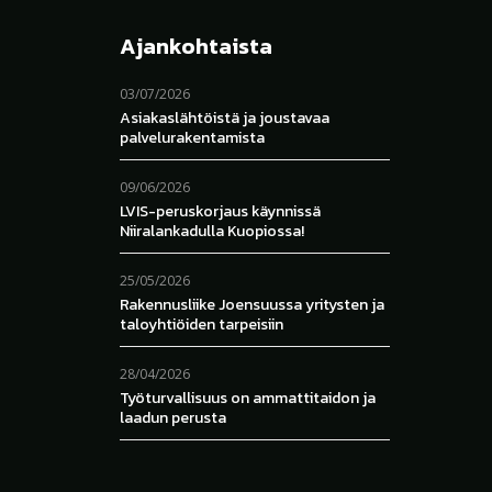
Ajankohtaista
03/07/2026
Asiakaslähtöistä ja joustavaa
palvelurakentamista
09/06/2026
LVIS-peruskorjaus käynnissä
Niiralankadulla Kuopiossa!
25/05/2026
Rakennusliike Joensuussa yritysten ja
taloyhtiöiden tarpeisiin
28/04/2026
Työturvallisuus on ammattitaidon ja
laadun perusta