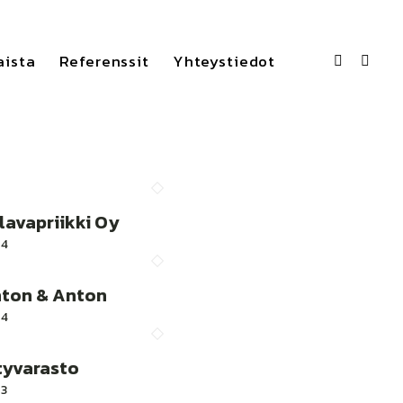
aista
Referenssit
Yhteystiedot
lavapriikki Oy
24
ton & Anton
24
tyvarasto
3