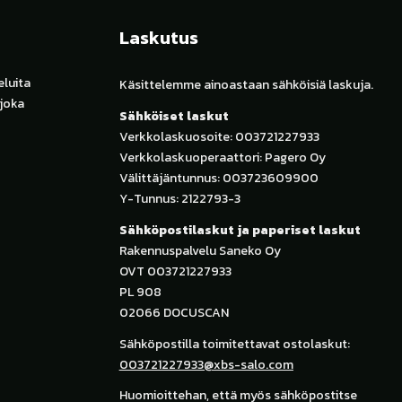
Laskutus
luita
Käsittelemme ainoastaan sähköisiä laskuja.
 joka
Sähköiset laskut
Verkkolaskuosoite: 003721227933
Verkkolaskuoperaattori: Pagero Oy
Välittäjäntunnus: 003723609900
Y-Tunnus: 2122793-3
Sähköpostilaskut ja paperiset laskut
Rakennuspalvelu Saneko Oy
OVT 003721227933
PL 908
02066 DOCUSCAN
Sähköpostilla toimitettavat ostolaskut:
003721227933@xbs-salo.com
Huomioittehan, että myös sähköpostitse