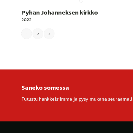
Pyhän Johanneksen kirkko
2022
1
2
3
Saneko somessa
Tutustu hankkeisiimme ja pysy mukana seuraamall