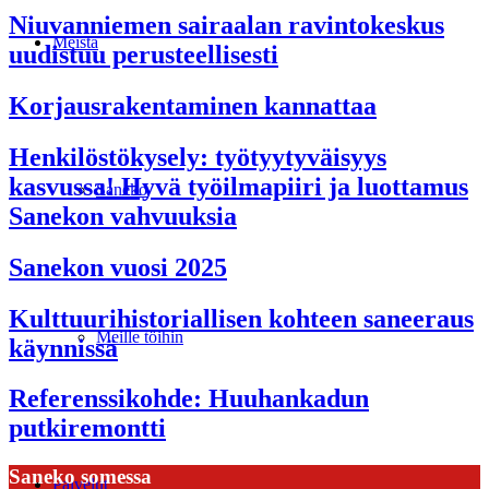
Niuvanniemen sairaalan ravintokeskus
Meistä
uudistuu perusteellisesti
Korjausrakentaminen kannattaa
Henkilöstökysely: työtyytyväisyys
kasvussa! Hyvä työilmapiiri ja luottamus
Saneko
Sanekon vahvuuksia
Sanekon vuosi 2025
Kulttuurihistoriallisen kohteen saneeraus
Meille töihin
käynnissä
Referenssikohde: Huuhankadun
putkiremontti
Saneko somessa
Palvelut