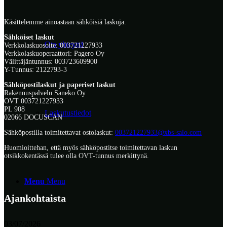
Käsittelemme ainoastaan sähköisiä laskuja.
Sähköiset laskut
Ota yhteyttä
Verkkolaskuosoite: 003721227933
Verkkolaskuoperaattori: Pagero Oy
Välittäjäntunnus: 003723609900
Y-Tunnus: 2122793-3
Sähköpostilaskut ja paperiset laskut
Rakennuspalvelu Saneko Oy
OVT 003721227933
PL 908
Laskutustiedot
02066 DOCUSCAN
Sähköpostilla toimitettavat ostolaskut:
003721227933@xbs-salo.com
Huomioittehan, että myös sähköpostitse toimitettavan laskun
otsikkokentässä tulee olla OVT-tunnus merkittynä.
Menu
Menu
Ajankohtaista
03/07/2026