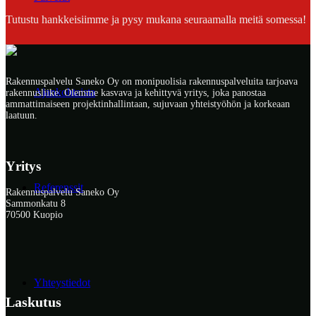
Tutustu hankkeisiimme ja pysy mukana seuraamalla meitä somessa!
Rakennuspalvelu Saneko Oy on monipuolisia rakennuspalveluita tarjoava
Ajankohtaista
rakennusliike. Olemme kasvava ja kehittyvä yritys, joka panostaa
ammattimaiseen projektinhallintaan, sujuvaan yhteistyöhön ja korkeaan
laatuun.
Yritys
Referenssit
Rakennuspalvelu Saneko Oy
Sammonkatu 8
70500 Kuopio
Yhteystiedot
Laskutus