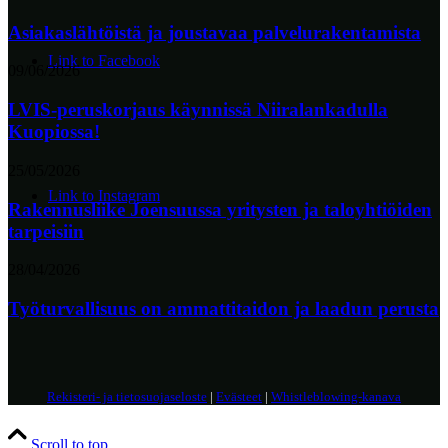
Asiakaslähtöistä ja joustavaa palvelurakentamista
Link to Facebook
09/06/2026
LVIS-peruskorjaus käynnissä Niiralankadulla
Kuopiossa!
25/05/2026
Link to Instagram
Rakennusliike Joensuussa yritysten ja taloyhtiöiden
tarpeisiin
28/04/2026
Työturvallisuus on ammattitaidon ja laadun perusta
Rekisteri- ja tietosuojaseloste
|
Evästeet
|
Whistleblowing-kanava
Scroll to top